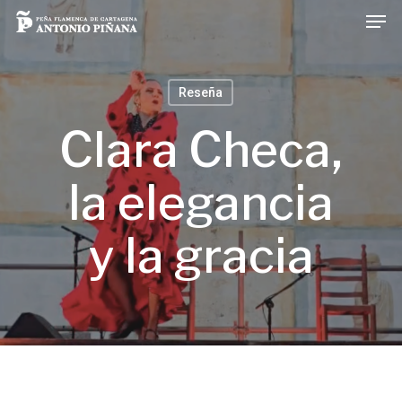
Men
Skip
to
main
Reseña
content
Clara Checa,
la elegancia
y la gracia