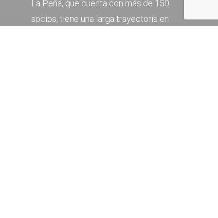
La Peña, que cuenta con más de 150
socios, tiene una larga trayectoria en
programación de recitales desde su
fundación en 1991, tanto de artistas de
primera línea como de valores
emergentes e importantes veteranos
con menor presencia en las
programaciones flamencas actuales. La
Peña es, sin duda, un referente a nivel
nacional por la calidad de sus actividades
y la afición que promueve.
Paralelamente a los recitales, organiza
actividades de carácter cultural y
formativo
vinculadas al flamenco: